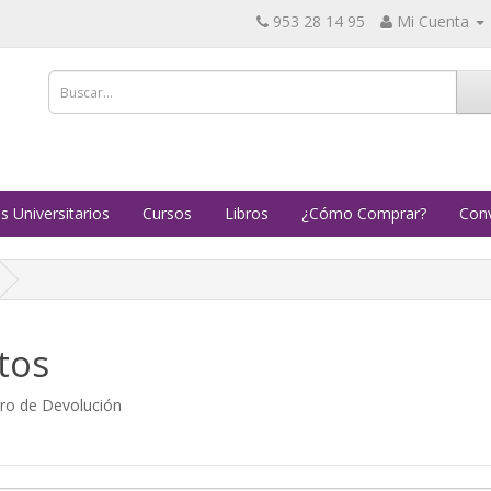
953 28 14 95
Mi Cuenta
s Universitarios
Cursos
Libros
¿Cómo Comprar?
Conv
tos
ero de Devolución