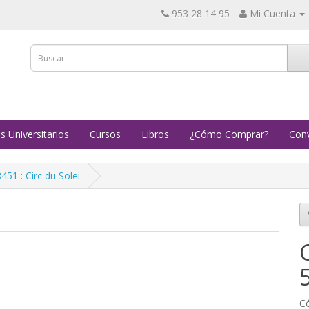
953 28 14 95
Mi Cuenta
s Universitarios
Cursos
Libros
¿Cómo Comprar?
Conv
51 : Circ du Solei
Có